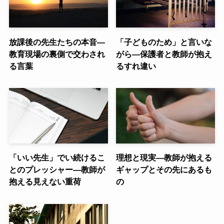
放課後の先生たちの本音—
「子どものため」と言いな
教育現場の裏側で交わされ
がら—保護者と教師が抱え
る言葉
るすれ違い
「いい先生」でい続けるこ
理想と現実—教師が抱える
とのプレッシャー—教師が
ギャップとその先にあるも
抱える見えない重荷
の