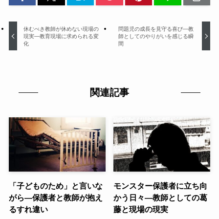
休むべき教師が休めない現場の
問題児の成長を見守る喜び—教
現実—教育現場に求められる変
師としてのやりがいを感じる瞬
化
間
関連記事
「子どものため」と言いな
モンスター保護者に立ち向
がら—保護者と教師が抱え
かう日々—教師としての葛
るすれ違い
藤と現場の現実