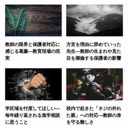
教師の限界と保護者対応に
方言を理由に辞めていった
感じる葛藤—教育現場の現
先生—教師の生まれや見た
実
目を揶揄する保護者の影響
学区域を忖度してほしい—
校内で起きた「ネジの外れ
毎年繰り返される進学相談
た親」への対応—教師の身
に思うこと
を守る難しさ